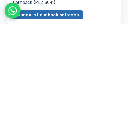
Leimbach (PLZ 8041).
Spitex in Leimbach anfragen
BEZIRK ZÜRICH
Witikon
PLZ 8053
Spitex Pflege, Betreuung und Hauswirtschaft in
Witikon (PLZ 8053).
Spitex in Witikon anfragen
Pflegebedarf abklären lassen
Wir beraten Sie persönlich zu Spitex und