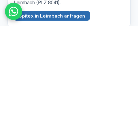
Leimbach (PLZ 8041).
Spitex in Leimbach anfragen
BEZIRK ZÜRICH
Witikon
PLZ 8053
Spitex Pflege, Betreuung und Hauswirtschaft in
Witikon (PLZ 8053).
Spitex in Witikon anfragen
Pflegebedarf abklären lassen
Wir beraten Sie persönlich zu Spitex und