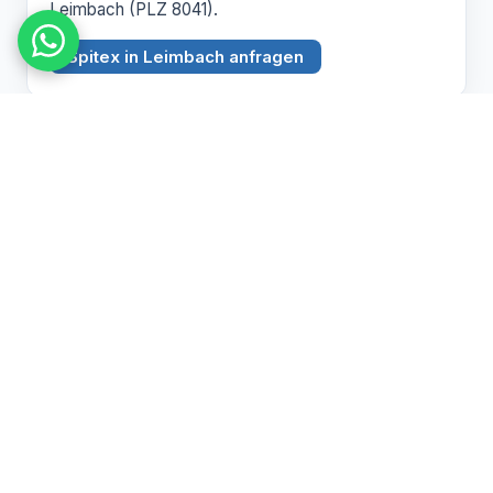
Leimbach (PLZ 8041).
Spitex in Leimbach anfragen
BEZIRK ZÜRICH
Witikon
PLZ 8053
Spitex Pflege, Betreuung und Hauswirtschaft in
Witikon (PLZ 8053).
Spitex in Witikon anfragen
Pflegebedarf abklären lassen
Wir beraten Sie persönlich zu Spitex und