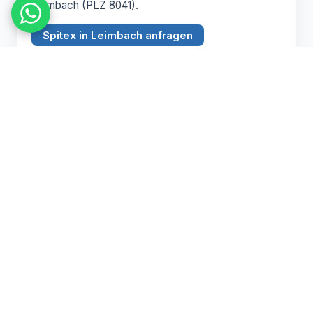
Leimbach (PLZ 8041).
Spitex in Leimbach anfragen
BEZIRK ZÜRICH
Witikon
PLZ 8053
Spitex Pflege, Betreuung und Hauswirtschaft in
Witikon (PLZ 8053).
Spitex in Witikon anfragen
Pflegebedarf abklären lassen
Wir beraten Sie persönlich zu Spitex und