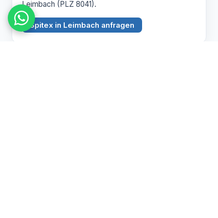
Leimbach (PLZ 8041).
Spitex in Leimbach anfragen
BEZIRK ZÜRICH
Witikon
PLZ 8053
Spitex Pflege, Betreuung und Hauswirtschaft in
Witikon (PLZ 8053).
Spitex in Witikon anfragen
Pflegebedarf abklären lassen
Wir beraten Sie persönlich zu Spitex und