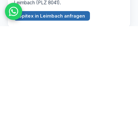
Leimbach (PLZ 8041).
Spitex in Leimbach anfragen
BEZIRK ZÜRICH
Witikon
PLZ 8053
Spitex Pflege, Betreuung und Hauswirtschaft in
Witikon (PLZ 8053).
Spitex in Witikon anfragen
Pflegebedarf abklären lassen
Wir beraten Sie persönlich zu Spitex und