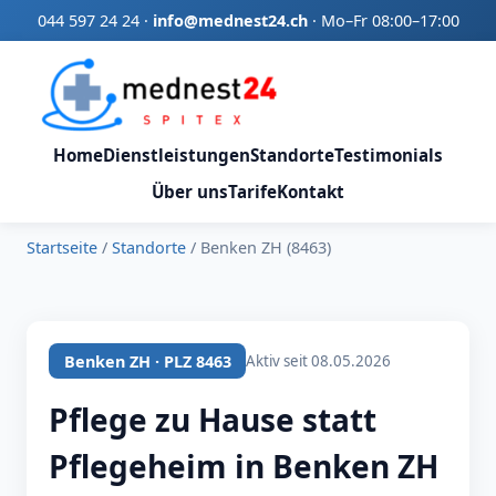
044 597 24 24
·
info@mednest24.ch
·
Mo–Fr 08:00–17:00
Home
Dienstleistungen
Standorte
Testimonials
Über uns
Tarife
Kontakt
Startseite
/
Standorte
/
Benken ZH (8463)
Benken ZH · PLZ 8463
Aktiv seit 08.05.2026
Pflege zu Hause statt
Pflegeheim in Benken ZH