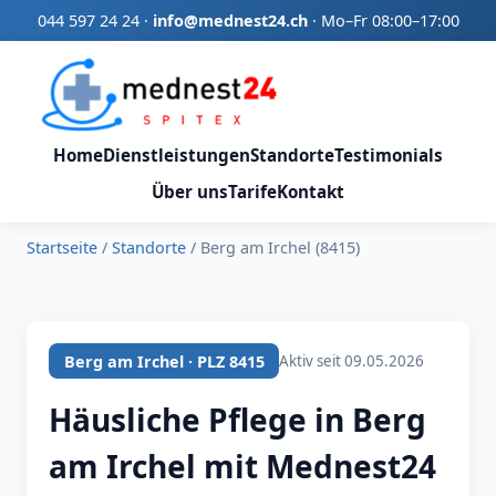
044 597 24 24
·
info@mednest24.ch
·
Mo–Fr 08:00–17:00
Home
Dienstleistungen
Standorte
Testimonials
Über uns
Tarife
Kontakt
Startseite
/
Standorte
/
Berg am Irchel (8415)
Berg am Irchel · PLZ 8415
Aktiv seit 09.05.2026
Häusliche Pflege in Berg
am Irchel mit Mednest24