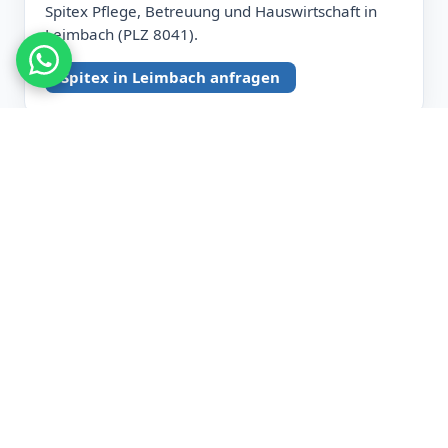
Spitex Pflege, Betreuung und Hauswirtschaft in
Leimbach (PLZ 8041).
Spitex in Leimbach anfragen
BEZIRK ZÜRICH
Witikon
PLZ 8053
Spitex Pflege, Betreuung und Hauswirtschaft in
Witikon (PLZ 8053).
Spitex in Witikon anfragen
Pflegebedarf abklären lassen