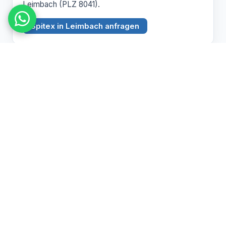
Leimbach (PLZ 8041).
Spitex in Leimbach anfragen
BEZIRK ZÜRICH
Witikon
PLZ 8053
Spitex Pflege, Betreuung und Hauswirtschaft in
Witikon (PLZ 8053).
Spitex in Witikon anfragen
Pflegebedarf abklären lassen
Wir beraten Sie persönlich zu Spitex und