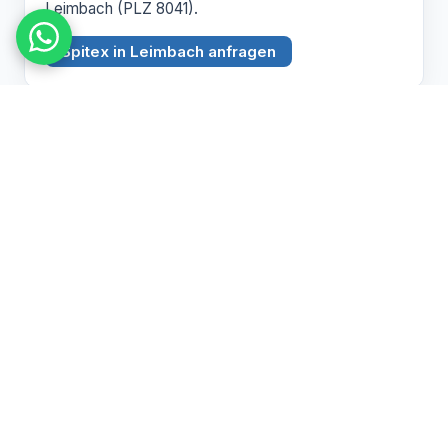
Leimbach (PLZ 8041).
Spitex in Leimbach anfragen
BEZIRK ZÜRICH
Witikon
PLZ 8053
Spitex Pflege, Betreuung und Hauswirtschaft in
Witikon (PLZ 8053).
Spitex in Witikon anfragen
Pflegebedarf abklären lassen
Wir beraten Sie persönlich zu Spitex und