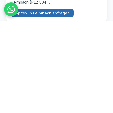
Leimbach (PLZ 8041).
Spitex in Leimbach anfragen
BEZIRK ZÜRICH
Witikon
PLZ 8053
Spitex Pflege, Betreuung und Hauswirtschaft in
Witikon (PLZ 8053).
Spitex in Witikon anfragen
Pflegebedarf abklären lassen
Wir beraten Sie persönlich zu Spitex und