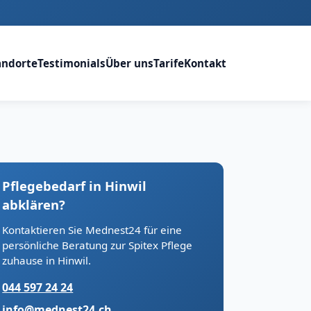
andorte
Testimonials
Über uns
Tarife
Kontakt
Pflegebedarf in Hinwil
abklären?
Kontaktieren Sie Mednest24 für eine
persönliche Beratung zur Spitex Pflege
zuhause in Hinwil.
044 597 24 24
info@mednest24.ch