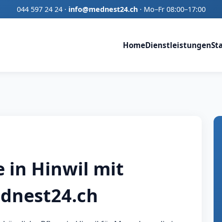
044 597 24 24
·
info@mednest24.ch
·
Mo–Fr 08:00–17:00
Home
Dienstleistungen
St
 in Hinwil mit
dnest24.ch