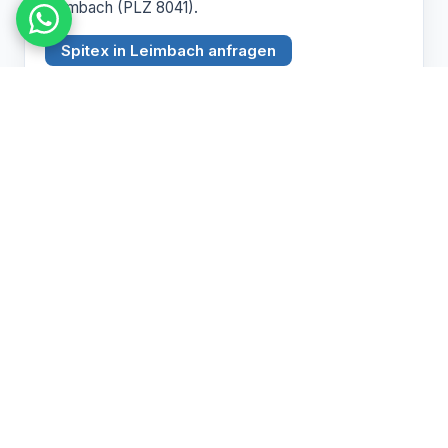
Leimbach (PLZ 8041).
Spitex in Leimbach anfragen
BEZIRK ZÜRICH
Witikon
PLZ 8053
Spitex Pflege, Betreuung und Hauswirtschaft in
Witikon (PLZ 8053).
Spitex in Witikon anfragen
Pflegebedarf abklären lassen
Wir beraten Sie persönlich zu Spitex und