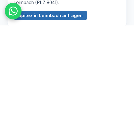
Leimbach (PLZ 8041).
Spitex in Leimbach anfragen
BEZIRK ZÜRICH
Witikon
PLZ 8053
Spitex Pflege, Betreuung und Hauswirtschaft in
Witikon (PLZ 8053).
Spitex in Witikon anfragen
Pflegebedarf abklären lassen
Wir beraten Sie persönlich zu Spitex und