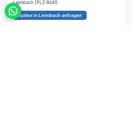
Leimbach (PLZ 8041).
Spitex in Leimbach anfragen
BEZIRK ZÜRICH
Witikon
PLZ 8053
Spitex Pflege, Betreuung und Hauswirtschaft in
Witikon (PLZ 8053).
Spitex in Witikon anfragen
Pflegebedarf abklären lassen
Wir beraten Sie persönlich zu Spitex und