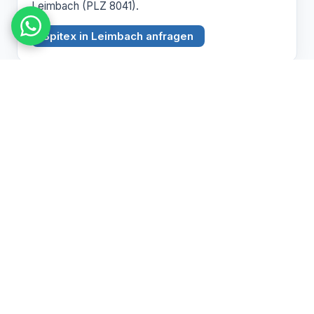
Leimbach (PLZ 8041).
Spitex in Leimbach anfragen
BEZIRK ZÜRICH
Witikon
PLZ 8053
Spitex Pflege, Betreuung und Hauswirtschaft in
Witikon (PLZ 8053).
Spitex in Witikon anfragen
Pflegebedarf abklären lassen
Wir beraten Sie persönlich zu Spitex und