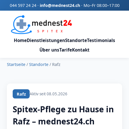
044 597 24 24
·
info@mednest24.ch
·
Mo–Fr 08:00–17:00
Home
Dienstleistungen
Standorte
Testimonials
Über uns
Tarife
Kontakt
Startseite
/
Standorte
/
Rafz
Rafz
Aktiv seit 08.05.2026
Spitex-Pflege zu Hause in
Rafz – mednest24.ch