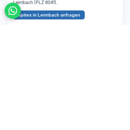
Leimbach (PLZ 8041).
Spitex in Leimbach anfragen
BEZIRK ZÜRICH
Witikon
PLZ 8053
Spitex Pflege, Betreuung und Hauswirtschaft in
Witikon (PLZ 8053).
Spitex in Witikon anfragen
Pflegebedarf abklären lassen
Wir beraten Sie persönlich zu Spitex und