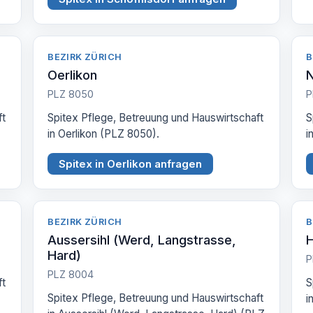
BEZIRK ZÜRICH
B
Oerlikon
PLZ 8050
P
ft
Spitex Pflege, Betreuung und Hauswirtschaft
S
in Oerlikon (PLZ 8050).
i
Spitex in Oerlikon anfragen
BEZIRK ZÜRICH
B
Aussersihl (Werd, Langstrasse,
H
Hard)
P
PLZ 8004
ft
S
Spitex Pflege, Betreuung und Hauswirtschaft
i