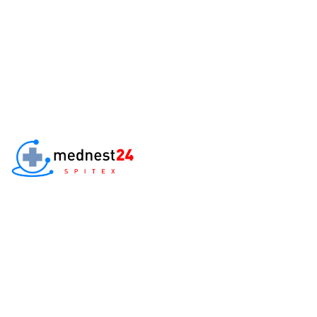
Home
St