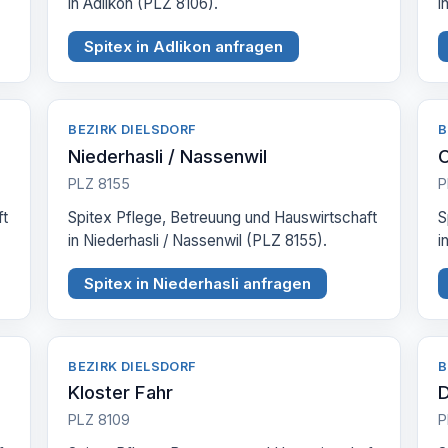
in Adlikon (PLZ 8106).
i
Spitex in Adlikon anfragen
BEZIRK DIELSDORF
B
Niederhasli / Nassenwil
O
PLZ 8155
P
ft
Spitex Pflege, Betreuung und Hauswirtschaft
S
in Niederhasli / Nassenwil (PLZ 8155).
i
Spitex in Niederhasli anfragen
BEZIRK DIELSDORF
B
Kloster Fahr
D
PLZ 8109
P