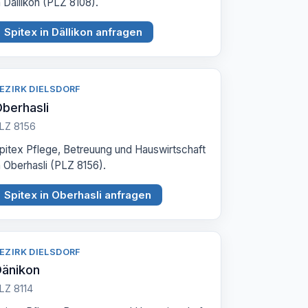
n Dällikon (PLZ 8108).
Spitex in Dällikon anfragen
EZIRK DIELSDORF
berhasli
LZ 8156
pitex Pflege, Betreuung und Hauswirtschaft
n Oberhasli (PLZ 8156).
Spitex in Oberhasli anfragen
EZIRK DIELSDORF
änikon
LZ 8114