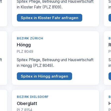
ft
Spitex Pflege, Betreuung und Hauswirtschaft
S
in Kloster Fahr (PLZ 8109).
i
Spitex in Kloster Fahr anfragen
BEZIRK ZÜRICH
B
Höngg
PLZ 8049
P
ft
Spitex Pflege, Betreuung und Hauswirtschaft
S
in Höngg (PLZ 8049).
i
Spitex in Höngg anfragen
BEZIRK DIELSDORF
B
Oberglatt
H
PLZ 8154
P