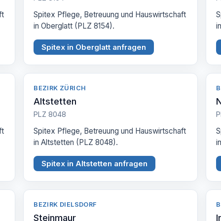
ft
Spitex Pflege, Betreuung und Hauswirtschaft
S
in Oberglatt (PLZ 8154).
i
Spitex in Oberglatt anfragen
BEZIRK ZÜRICH
B
Altstetten
N
PLZ 8048
P
ft
Spitex Pflege, Betreuung und Hauswirtschaft
S
in Altstetten (PLZ 8048).
i
Spitex in Altstetten anfragen
BEZIRK DIELSDORF
B
Steinmaur
I