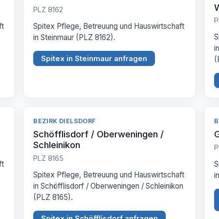
PLZ 8162
P
ft
Spitex Pflege, Betreuung und Hauswirtschaft
S
in Steinmaur (PLZ 8162).
i
Spitex in Steinmaur anfragen
(
BEZIRK DIELSDORF
B
Schöfflisdorf / Oberweningen /
G
Schleinikon
P
PLZ 8165
ft
S
Spitex Pflege, Betreuung und Hauswirtschaft
i
in Schöfflisdorf / Oberweningen / Schleinikon
(PLZ 8165).
Spitex in Schöfflisdorf anfragen