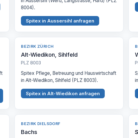
in Aussersihl (Werd, Langstrasse, Hard) (PLZ
8004).
Spitex in Aussersihl anfragen
BEZIRK ZÜRICH
B
Alt-Wiedikon, Sihlfeld
W
PLZ 8003
P
ft
Spitex Pflege, Betreuung und Hauswirtschaft
S
in Alt-Wiedikon, Sihlfeld (PLZ 8003).
i
Spitex in Alt-Wiedikon anfragen
BEZIRK DIELSDORF
B
Bachs
S