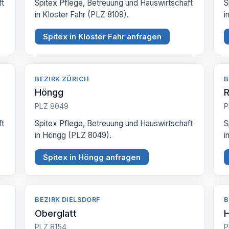
ft
Spitex Pflege, Betreuung und Hauswirtschaft
S
in Kloster Fahr (PLZ 8109).
i
Spitex in Kloster Fahr anfragen
BEZIRK ZÜRICH
B
Höngg
PLZ 8049
P
ft
Spitex Pflege, Betreuung und Hauswirtschaft
S
in Höngg (PLZ 8049).
i
Spitex in Höngg anfragen
BEZIRK DIELSDORF
B
Oberglatt
H
PLZ 8154
P