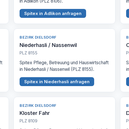
in Adlikon (PLZ 8106).
i
Spitex in Adlikon anfragen
BEZIRK DIELSDORF
B
Niederhasli / Nassenwil
O
PLZ 8155
P
ft
Spitex Pflege, Betreuung und Hauswirtschaft
S
in Niederhasli / Nassenwil (PLZ 8155).
i
Spitex in Niederhasli anfragen
BEZIRK DIELSDORF
B
Kloster Fahr
D
PLZ 8109
P