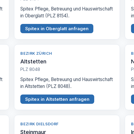
ft
Spitex Pflege, Betreuung und Hauswirtschaft
S
in Oberglatt (PLZ 8154).
i
Spitex in Oberglatt anfragen
BEZIRK ZÜRICH
B
Altstetten
N
PLZ 8048
P
ft
Spitex Pflege, Betreuung und Hauswirtschaft
S
in Altstetten (PLZ 8048).
i
Spitex in Altstetten anfragen
BEZIRK DIELSDORF
B
Steinmaur
I