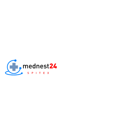
Home
St