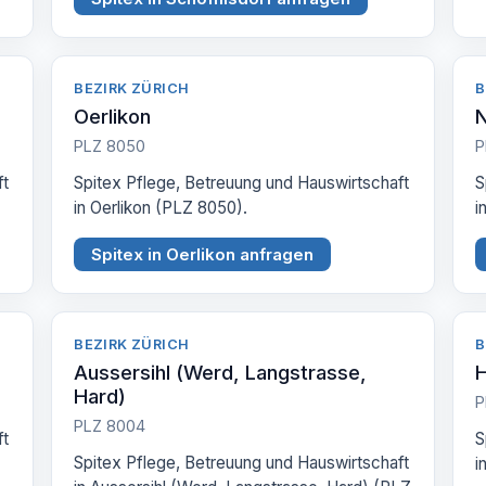
BEZIRK ZÜRICH
B
Oerlikon
PLZ 8050
P
ft
Spitex Pflege, Betreuung und Hauswirtschaft
S
in Oerlikon (PLZ 8050).
i
Spitex in Oerlikon anfragen
BEZIRK ZÜRICH
B
Aussersihl (Werd, Langstrasse,
H
Hard)
P
PLZ 8004
ft
S
Spitex Pflege, Betreuung und Hauswirtschaft
i