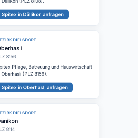
n Dällikon (PLZ 8108).
Spitex in Dällikon anfragen
EZIRK DIELSDORF
berhasli
LZ 8156
pitex Pflege, Betreuung und Hauswirtschaft
n Oberhasli (PLZ 8156).
Spitex in Oberhasli anfragen
EZIRK DIELSDORF
änikon
LZ 8114