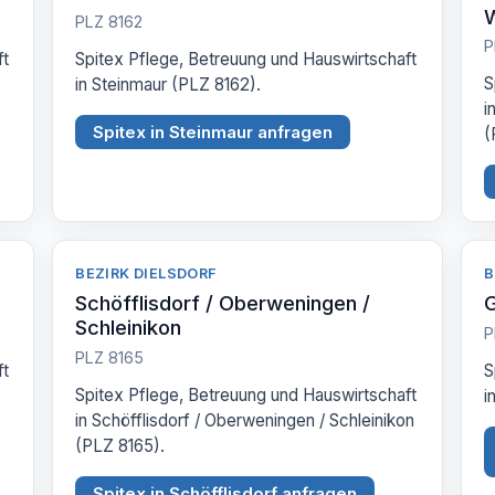
PLZ 8162
P
ft
Spitex Pflege, Betreuung und Hauswirtschaft
S
in Steinmaur (PLZ 8162).
i
Spitex in Steinmaur anfragen
(
BEZIRK DIELSDORF
B
Schöfflisdorf / Oberweningen /
G
Schleinikon
P
PLZ 8165
ft
S
Spitex Pflege, Betreuung und Hauswirtschaft
i
in Schöfflisdorf / Oberweningen / Schleinikon
(PLZ 8165).
Spitex in Schöfflisdorf anfragen