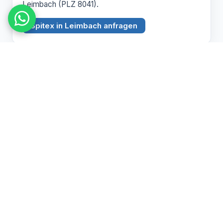
Leimbach (PLZ 8041).
Spitex in Leimbach anfragen
BEZIRK ZÜRICH
Witikon
PLZ 8053
Spitex Pflege, Betreuung und Hauswirtschaft in
Witikon (PLZ 8053).
Spitex in Witikon anfragen
Pflegebedarf abklären lassen
Wir beraten Sie persönlich zu Spitex und