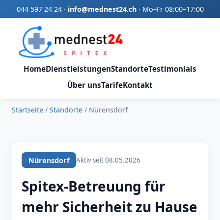
044 597 24 24
·
info@mednest24.ch
·
Mo–Fr 08:00–17:00
Home
Dienstleistungen
Standorte
Testimonials
Über uns
Tarife
Kontakt
Startseite
/
Standorte
/
Nürensdorf
Nürensdorf
Aktiv seit 08.05.2026
Spitex-Betreuung für
mehr Sicherheit zu Hause