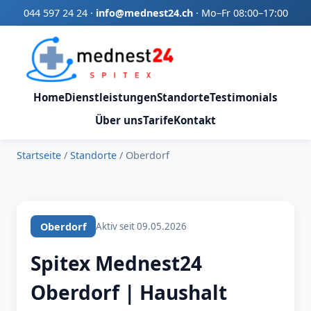
044 597 24 24
·
info@mednest24.ch
·
Mo–Fr 08:00–17:00
Home
Dienstleistungen
Standorte
Testimonials
Über uns
Tarife
Kontakt
Startseite
/
Standorte
/
Oberdorf
Oberdorf
Aktiv seit 09.05.2026
Spitex Mednest24
Oberdorf | Haushalt