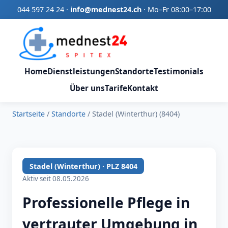
044 597 24 24
·
info@mednest24.ch
·
Mo–Fr 08:00–17:00
Home
Dienstleistungen
Standorte
Testimonials
Über uns
Tarife
Kontakt
Startseite
/
Standorte
/
Stadel (Winterthur) (8404)
Stadel (Winterthur) · PLZ 8404
Aktiv seit 08.05.2026
Professionelle Pflege in
vertrauter Umgebung in