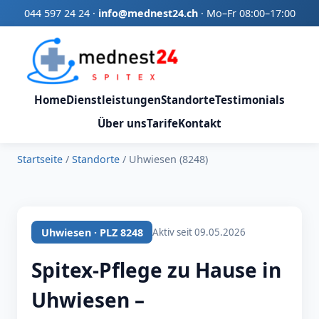
044 597 24 24
·
info@mednest24.ch
·
Mo–Fr 08:00–17:00
Home
Dienstleistungen
Standorte
Testimonials
Über uns
Tarife
Kontakt
Startseite
/
Standorte
/
Uhwiesen (8248)
Uhwiesen · PLZ 8248
Aktiv seit 09.05.2026
Spitex-Pflege zu Hause in
Uhwiesen –