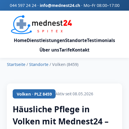
044 597 24 24
·
info@mednest24.ch
·
Mo–Fr 08:00–17:00
Home
Dienstleistungen
Standorte
Testimonials
Über uns
Tarife
Kontakt
Startseite
/
Standorte
/
Volken (8459)
Volken · PLZ 8459
Aktiv seit 08.05.2026
Häusliche Pflege in
Volken mit Mednest24 –