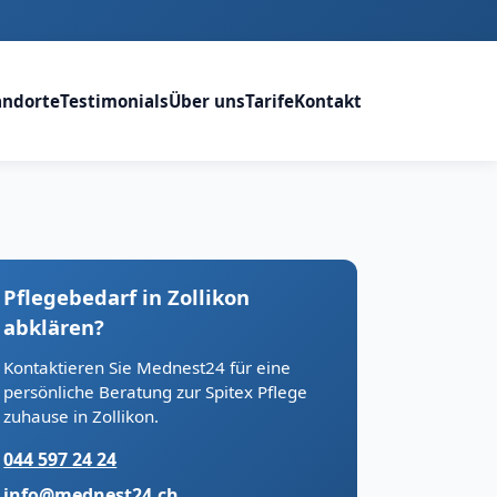
andorte
Testimonials
Über uns
Tarife
Kontakt
Pflegebedarf in Zollikon
abklären?
Kontaktieren Sie Mednest24 für eine
persönliche Beratung zur Spitex Pflege
zuhause in Zollikon.
044 597 24 24
info@mednest24.ch