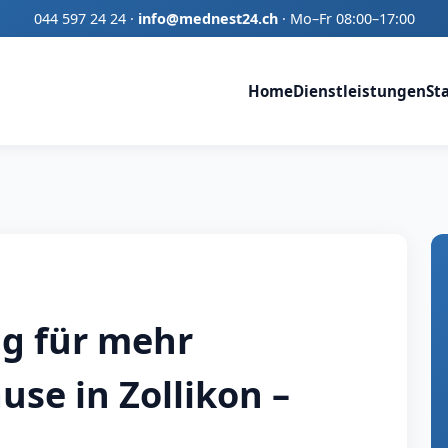
044 597 24 24
·
info@mednest24.ch
·
Mo–Fr 08:00–17:00
Home
Dienstleistungen
St
g für mehr
use in Zollikon –