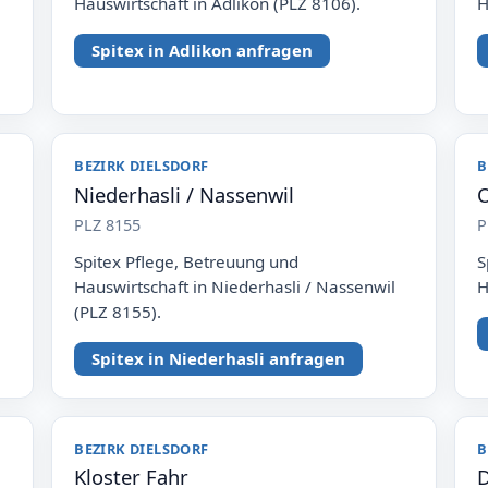
Hauswirtschaft in Adlikon (PLZ 8106).
H
Spitex in Adlikon anfragen
BEZIRK DIELSDORF
B
Niederhasli / Nassenwil
O
PLZ 8155
P
Spitex Pflege, Betreuung und
S
Hauswirtschaft in Niederhasli / Nassenwil
H
(PLZ 8155).
Spitex in Niederhasli anfragen
BEZIRK DIELSDORF
B
Kloster Fahr
D