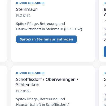
BEZIRK DIELSDORF
B
Steinmaur
I
W
PLZ 8162
P
Spitex Pflege, Betreuung und
S
Hauswirtschaft in Steinmaur (PLZ 8162).
H
Spitex in Steinmaur anfragen
W
BEZIRK DIELSDORF
B
Schöfflisdorf / Oberweningen /
G
Schleinikon
P
PLZ 8165
S
Spitex Pflege, Betreuung und
H
Hauswirtschaft in Schöfflisdorf /
8