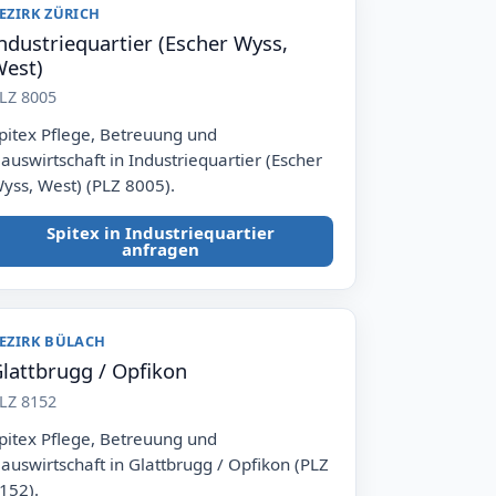
EZIRK ZÜRICH
ndustriequartier (Escher Wyss,
est)
LZ 8005
pitex Pflege, Betreuung und
auswirtschaft in Industriequartier (Escher
yss, West) (PLZ 8005).
Spitex in Industriequartier
anfragen
EZIRK BÜLACH
lattbrugg / Opfikon
LZ 8152
pitex Pflege, Betreuung und
auswirtschaft in Glattbrugg / Opfikon (PLZ
152).