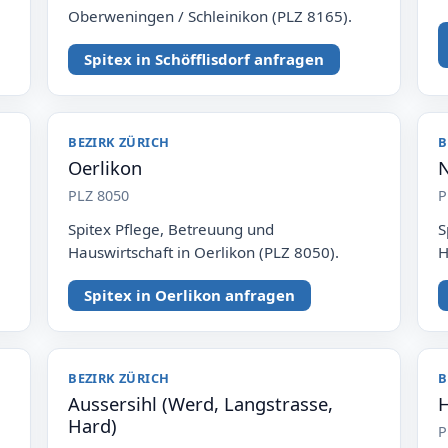
Oberweningen / Schleinikon (PLZ 8165).
Spitex in Schöfflisdorf anfragen
BEZIRK ZÜRICH
B
Oerlikon
N
PLZ 8050
P
Spitex Pflege, Betreuung und
S
Hauswirtschaft in Oerlikon (PLZ 8050).
H
Spitex in Oerlikon anfragen
BEZIRK ZÜRICH
B
Aussersihl (Werd, Langstrasse,
H
Hard)
P