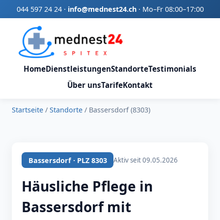
044 597 24 24
·
info@mednest24.ch
·
Mo–Fr 08:00–17:00
Home
Dienstleistungen
Standorte
Testimonials
Über uns
Tarife
Kontakt
Startseite
/
Standorte
/
Bassersdorf (8303)
Bassersdorf · PLZ 8303
Aktiv seit 09.05.2026
Häusliche Pflege in
Bassersdorf mit