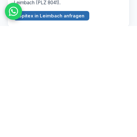
Leimbach (PLZ 8041).
Spitex in Leimbach anfragen
BEZIRK ZÜRICH
Witikon
PLZ 8053
Spitex Pflege, Betreuung und Hauswirtschaft in
Witikon (PLZ 8053).
Spitex in Witikon anfragen
Pflegebedarf abklären lassen
Wir beraten Sie persönlich zu Spitex und