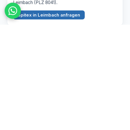
Leimbach (PLZ 8041).
Spitex in Leimbach anfragen
BEZIRK ZÜRICH
Witikon
PLZ 8053
Spitex Pflege, Betreuung und Hauswirtschaft in
Witikon (PLZ 8053).
Spitex in Witikon anfragen
Pflegebedarf abklären lassen
Wir beraten Sie persönlich zu Spitex und