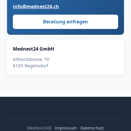
info@mednest24.ch
Beratung anfragen
Mednest24 GmbH
Althardstrasse 70
8105 Regensdorf
Mednest24© ·
Impressum
·
Datenschutz